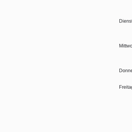
(zu den Öffnungszeiten)
Diens
Mittw
Donne
Freita