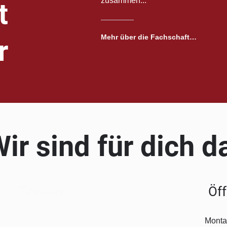
zusammen...
t
Mehr über die Fachschaft…
r
ir sind für dich d
Telefon
Öf
+49 1522 3292282
Mont